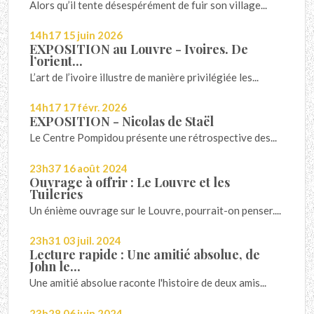
Alors qu’il tente désespérément de fuir son village...
14h17
15
juin 2026
EXPOSITION au Louvre - Ivoires. De
l’orient...
L’art de l’ivoire illustre de manière privilégiée les...
14h17
17
févr. 2026
EXPOSITION - Nicolas de Staël
Le Centre Pompidou présente une rétrospective des...
23h37
16
août 2024
Ouvrage à offrir : Le Louvre et les
Tuileries
Un énième ouvrage sur le Louvre, pourrait-on penser....
23h31
03
juil. 2024
Lecture rapide : Une amitié absolue, de
John le...
Une amitié absolue raconte l'histoire de deux amis...
23h28
06
juin 2024