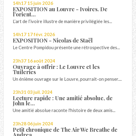
14h17
15
juin 2026
EXPOSITION au Louvre - Ivoires. De
l’orient...
L’art de l’ivoire illustre de manière privilégiée les...
14h17
17
févr. 2026
EXPOSITION - Nicolas de Staël
Le Centre Pompidou présente une rétrospective des...
23h37
16
août 2024
Ouvrage à offrir : Le Louvre et les
Tuileries
Un énième ouvrage sur le Louvre, pourrait-on penser....
23h31
03
juil. 2024
Lecture rapide : Une amitié absolue, de
John le...
Une amitié absolue raconte l'histoire de deux amis...
23h28
06
juin 2024
Petit chronique de The Air We Breathe de
Andrea...